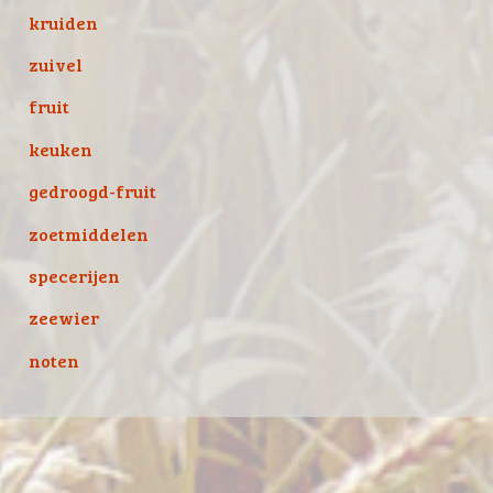
kruiden
zuivel
fruit
keuken
gedroogd-fruit
zoetmiddelen
specerijen
zeewier
noten