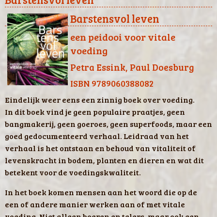
Barstensvol leven
een peidooi voor vitale
voeding
Petra Essink, Paul Doesburg
ISBN 9789060388082
Eindelijk weer eens een zinnig boek over voeding.
In dit boek vind je geen populaire praatjes, geen
bangmakerij, geen goeroes, geen superfoods, maar een
goed gedocumenteerd verhaal. Leidraad van het
verhaal is het ontstaan en behoud van vitaliteit of
levenskracht in bodem, planten en dieren en wat dit
betekent voor de voedingskwaliteit.
In het boek komen mensen aan het woord die op de
een of andere manier werken aan of met vitale
voeding. Niet alleen boeren en telers, maar ook een