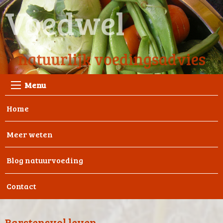
Voedwel
natuurlijk voedingsadvies
Menu
Home
Meer weten
Blog natuurvoeding
Contact
Barstensvol leven