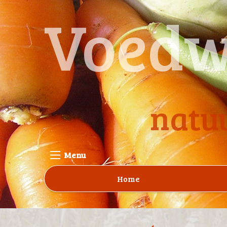
Voedw
natuu
Menu
Home