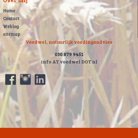
Home
Contact
Weblog
sitemap
Voedwel, natuurlijk voedingsadvies
030 879 9451
info AT voedwel DOT nl