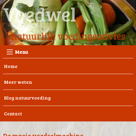
Voedwel
natuurlijk voedingsadvies
Menu
Home
Meer weten
Blog natuurvoeding
Contact
De mooie voedselmachine