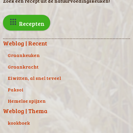
Zoek een recept uit de natuurvoedingskeuken!
Recepten
Weblog | Recent
Graankeuken
Graankracht
Eiwitten, al snel teveel
Paksoi
Hemelse spijzen
Weblog | Thema
kookboek