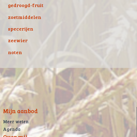
gedroogd-fruit
zoetmiddelen
specerijen
zeewier
noten
Mijn aanbod
Meer weten
Agenda
Over mij