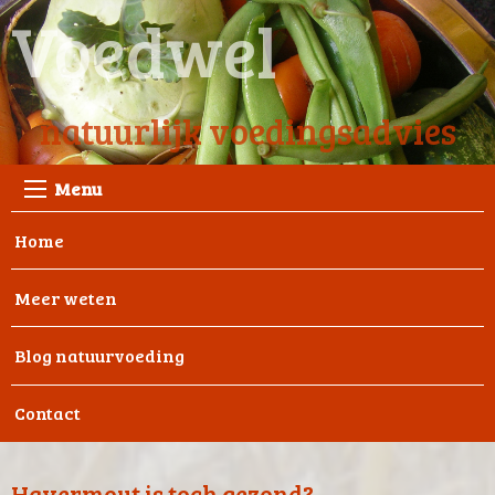
Voedwel
natuurlijk voedingsadvies
Menu
Home
Meer weten
Blog natuurvoeding
Contact
Havermout is toch gezond?