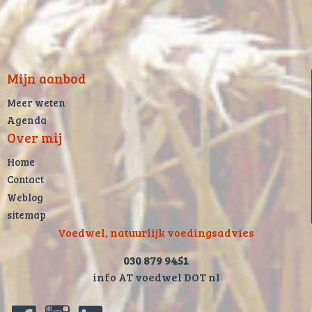
Mijn aanbod
Meer weten
Agenda
Over mij
Home
Contact
Weblog
sitemap
Voedwel, natuurlijk voedingsadvies
030 879 9451
info AT voedwel DOT nl