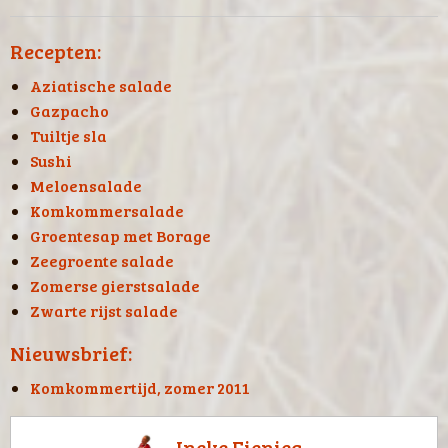
Recepten:
Aziatische salade
Gazpacho
Tuiltje sla
Sushi
Meloensalade
Komkommersalade
Groentesap met Borage
Zeegroente salade
Zomerse gierstsalade
Zwarte rijst salade
Nieuwsbrief:
Komkommertijd, zomer 2011
Ineke Fienieg