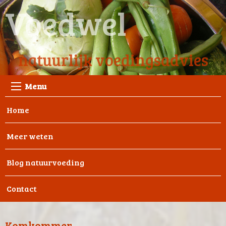
Voedwel
natuurlijk voedingsadvies
Menu
Home
Meer weten
Blog natuurvoeding
Contact
Komkommer