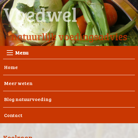
Voedwel
natuurlijk voedingsadvies
Menu
Home
Meer weten
Blog natuurvoeding
Contact
Koolraap