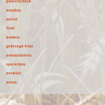
peulvruchten
kruiden
zuivel
fruit
keuken
gedroogd-fruit
zoetmiddelen
specerijen
zeewier
noten