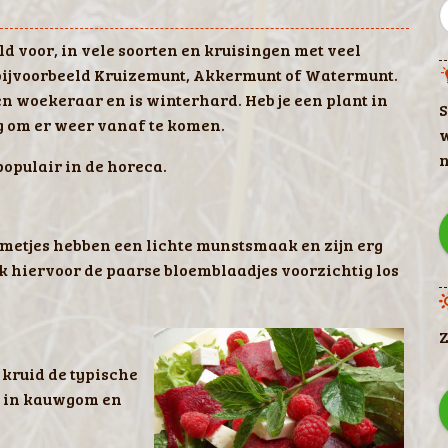
ld voor, in vele soorten en kruisingen met veel
bijvoorbeeld Kruizemunt, Akkermunt of Watermunt.
en woekeraar en is winterhard. Heb je een plant in
S
ig om er weer vanaf te komen.
w
n
opulair in de horeca.
emetjes hebben een lichte munstsmaak en zijn erg
uk hiervoor de paarse bloemblaadjes voorzichtig los
Z
 kruid de typische
t in kauwgom en