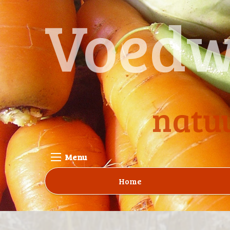
Voedw
natuu
Menu
Home