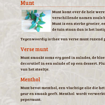
Munt
​Munt komt over de hele were
verschillende namen zoals 
Munt is een sterke groeier, e
de tuin staan dan is het last
Tegenwoordig is thee van verse munt razend p
Verse munt
Munt smaakt soms erg goed in salades, de blo
decoratief in een salade of op een dessert. Pl
van het steeltje.
Menthol
Munt bevat menthol, een vluchtige olie die het
geur en smaak geeft. Menthol wordt verwerk
pepermunt.