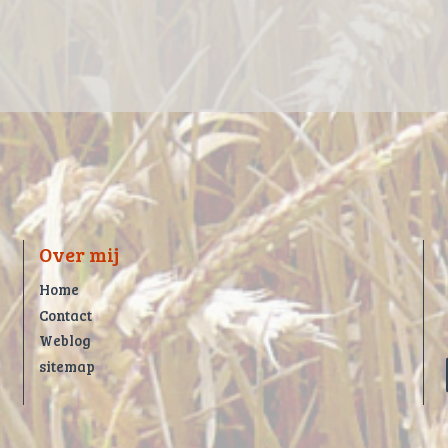
Over mij
Home
Contact
Weblog
sitemap