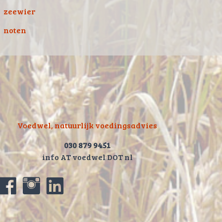
zeewier
noten
Voedwel, natuurlijk voedingsadvies
030 879 9451
info AT voedwel DOT nl