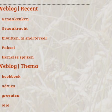
Weblog | Recent
Graankeuken
Graankracht
Eiwitten, al snel teveel
Paksoi
Hemelse spijzen
Weblog | Thema
kookboek
advies
groenten
olie