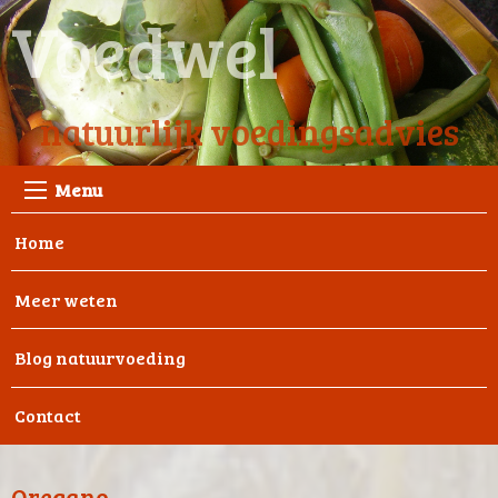
Voedwel
natuurlijk voedingsadvies
Menu
Home
Meer weten
Blog natuurvoeding
Contact
Oregano