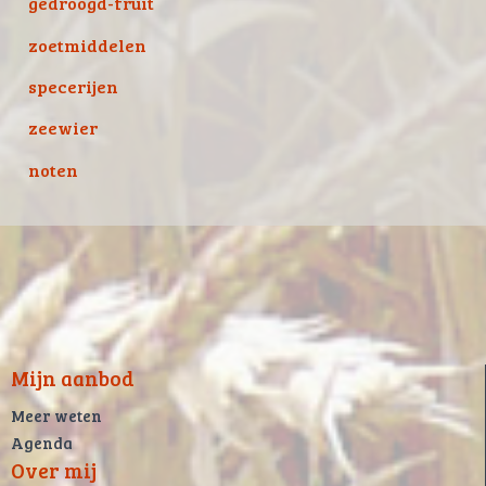
gedroogd-fruit
zoetmiddelen
specerijen
zeewier
noten
Mijn aanbod
Meer weten
Agenda
Over mij