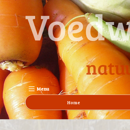
Voedw
natuu
Menu
Home