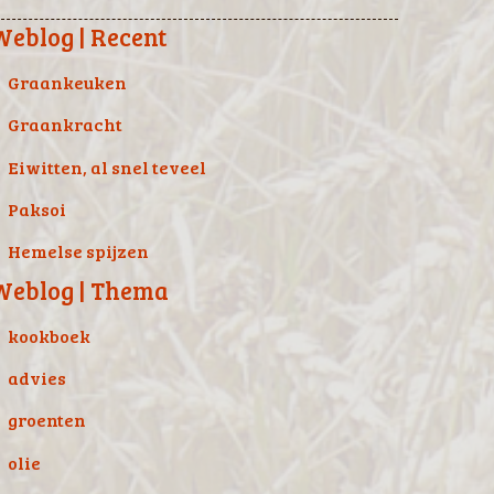
Weblog | Recent
Graankeuken
Graankracht
Eiwitten, al snel teveel
Paksoi
Hemelse spijzen
Weblog | Thema
kookboek
advies
groenten
olie