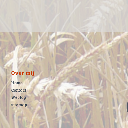
Over mij
Home
Contact
Weblog
sitemap