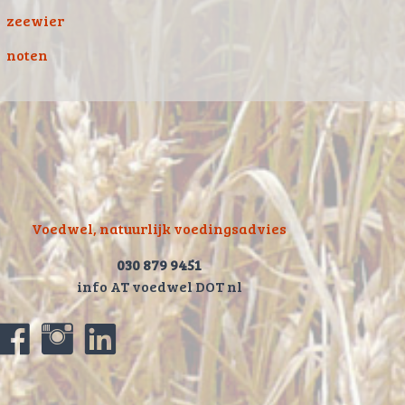
zeewier
noten
Voedwel, natuurlijk voedingsadvies
030 879 9451
info AT voedwel DOT nl