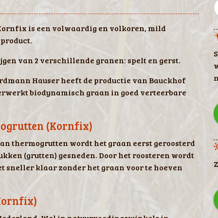
ornfix is een volwaardig en volkoren, mild
product.
S
ijgen van 2 verschillende granen: spelt en gerst.
w
n
 Erdmann Hauser heeft de productie van Bauckhof
rwerkt biodynamisch graan in goed verteerbare
ogrutten (Kornfix)
van thermogrutten wordt het graan eerst geroosterd
ukken (grutten) gesneden. Door het roosteren wordt
Z
et sneller klaar zonder het graan voor te hoeven
ornfix)
n Nederland. Wel in natuurvoedingswinkels in