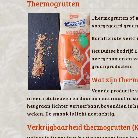
Thermogrutten
Thermogrutten of K
voorgegaard graan
Kornfix is te verkr
Het Duitse bedrijf
overgenomen en ve
graanproducten.
Wat zijn therm
Voor de productie 
in een rotatieoven en daarna machinaal in st
het graan lichter verteerbaar, bovendien is h
weken. De smaak is licht nootachtig.
Verkrijgbaarheid thermogrutten (K
Helaas is dit product (nog) nergens te koop i