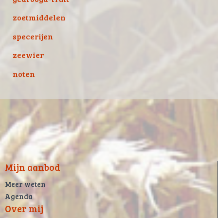
zoetmiddelen
specerijen
zeewier
noten
Mijn aanbod
Meer weten
Agenda
Over mij