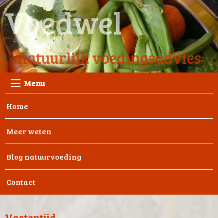
Voedwel
natuurlijk voedingsadvies
Menu
Home
Meer weten
Blog natuurvoeding
Contact
Vastentijd