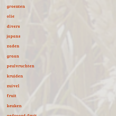
groenten
olie
divers
japans
zaden
graan
peulvruchten
kruiden
zuivel
fruit
keuken
gedroogd-fruit