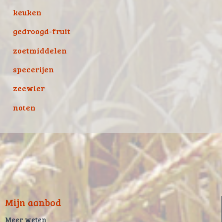
keuken
gedroogd-fruit
zoetmiddelen
specerijen
zeewier
noten
Mijn aanbod
Meer weten