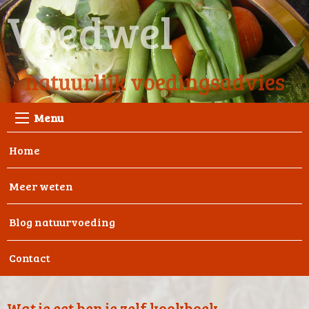
Voedwel
natuurlijk voedingsadvies
Menu
Home
Meer weten
Blog natuurvoeding
Contact
Wat je eet ben je zelf kookboek