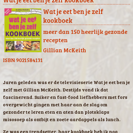
Wat je eet ben je zelf
kookboek
meer dan 150 heerlijk gezonde
recepten
Gillian McKeith
ISBN 9021584131
Jaren geleden was er de televisieserie Wat je eet ben je
zelf met Gillian McKeith. Destijds vond ik dat
fascinerend. Suiker en fast-food liefhebbers met fors
overgewicht gingen met haar aan de slag om
gezonder te leren eten en aten dan plotsklaps
misosoep als ontbijt en zoete aardappels als lunch.
Ze was een trendsetter, haar kookboek heb ik nog