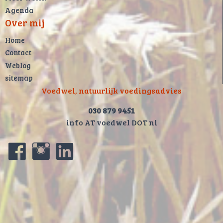
Agenda
Over mij
Home
Contact
Weblog
sitemap
Voedwel, natuurlijk voedingsadvies
030 879 9451
info AT voedwel DOT nl