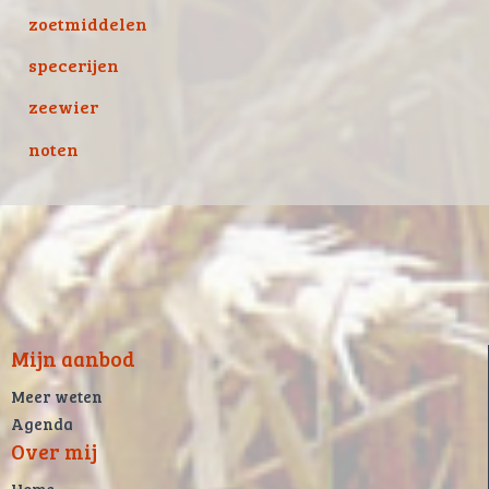
zoetmiddelen
specerijen
zeewier
noten
Mijn aanbod
Meer weten
Agenda
Over mij
Home