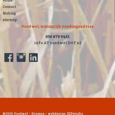
Contact
Weblog
sitemap
Voedwel, natuurlijk voedingsadvies
030 879 9451
info AT voedwel DOT nl
©2026 Voedwel
•
Sitemap
•
webdesign: ZZPstudio