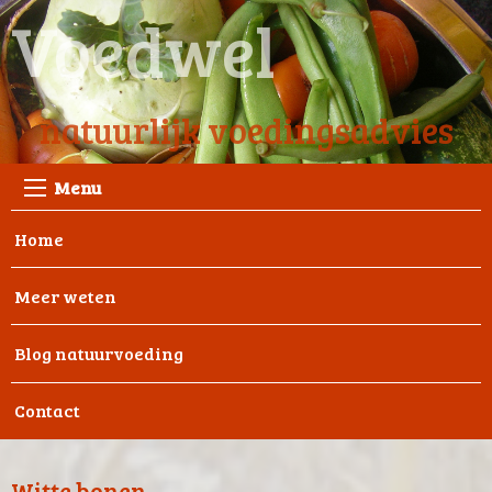
Voedwel
natuurlijk voedingsadvies
Menu
Home
Meer weten
Blog natuurvoeding
Contact
Witte bonen