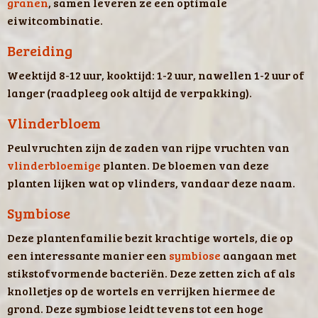
granen
, samen leveren ze een optimale
eiwitcombinatie.
Bereiding
Weektijd 8-12 uur, kooktijd: 1-2 uur, nawellen 1-2 uur of
langer (raadpleeg ook altijd de verpakking).
Vlinderbloem
Peulvruchten zijn de zaden van rijpe vruchten van
vlinderbloemige
planten. De bloemen van deze
planten lijken wat op vlinders, vandaar deze naam.
Symbiose
Deze plantenfamilie bezit krachtige wortels, die op
een interessante manier een
symbiose
aangaan met
stikstofvormende bacteriën. Deze zetten zich af als
knolletjes op de wortels en verrijken hiermee de
grond. Deze symbiose leidt tevens tot een hoge