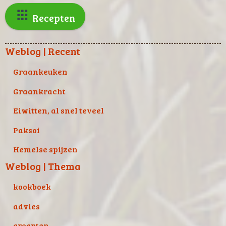
Recepten
Weblog | Recent
Graankeuken
Graankracht
Eiwitten, al snel teveel
Paksoi
Hemelse spijzen
Weblog | Thema
kookboek
advies
groenten