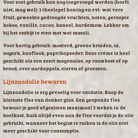
Voor zoet gebruik kan nog toegevoegd worden (hoeft
niet, mag wel): 1 theelepel honing en evt. wat vers
fruit, geweekte gedroogde vruchten, noten, geraspte
kokos, vanille, cacao, kaneel, kardemom. Lekker om
bij het ontbijt te eten met wat muesli.
Voor hartig gebruik: mosterd, groene kruiden, ui,
augurk, knoflook, paprikapoeder. Deze crème is heel
geschikt als een soort mayonaise, op rauwkost of op
brood, over aardappels, eieren of groenten.
Lijnzaadolie bewaren
Lijnzaadolie is erg gevoelig voor oxidatie. Koop de
kleinste fles van donker glas. Een geopende fles
bewaar je goed afgesloten maximaal 3 weken in de
koelkast. Ruik altijd even aan de fles voordat je de olie
gebruikt, wanneer het begint te ruiken is de olie niet
meer geschikt voor consumptie.