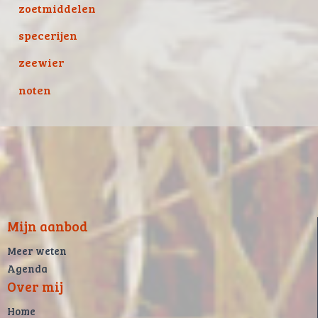
zoetmiddelen
specerijen
zeewier
noten
Mijn aanbod
Meer weten
Agenda
Over mij
Home