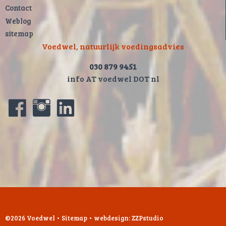
Contact
Weblog
sitemap
Voedwel, natuurlijk voedingsadvies
030 879 9451
info AT voedwel DOT nl
©2026 Voedwel
•
Sitemap
•
webdesign: ZZPstudio