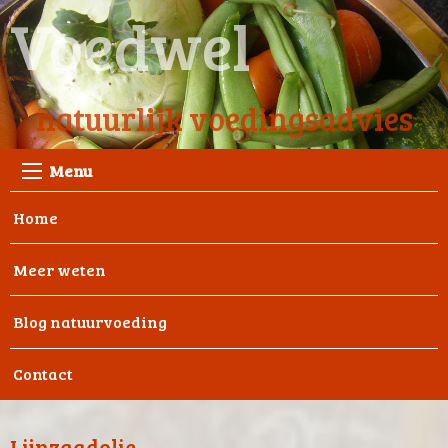
Voedwel
natuurlijk voedingsadvies
Menu
Home
Meer weten
Blog natuurvoeding
Contact
Lijnzaadolie