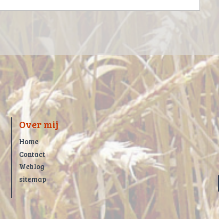
Over mij
Home
Contact
Weblog
sitemap