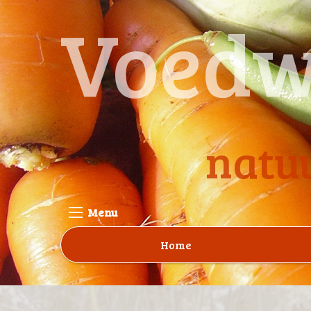
Voedw
natuu
Menu
Home