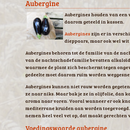
Aubergine
Aubergines houden van een 
daarom geteeld in kassen.
Aubergines
zijn er in versch
dieppaars, maar ook wel wit 
Aubergines behoren tot de familie van de nac
van de nachtschadefamilie bevatten alkaloïden
waarmee de plant zich beschermt tegen ongewe
gedeelte moet daarom ruim worden weggesne
Aubergines kunnen niet rauw worden gegeten
ze naar niks. Maar bak je ze in olijfolie, dan k
aroma naar voren. Vooral wanneer er ook kno
mediterrane kruiden aan worden toegevoegd.
nemen heel veel vet op, dat maakt gerechten 
Voedingswaarde aubergine