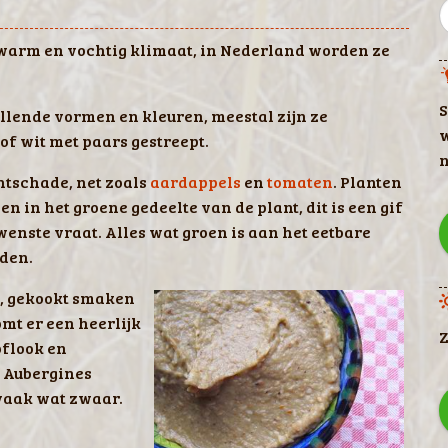
warm en vochtig klimaat, in Nederland worden ze
S
illende vormen en kleuren, meestal zijn ze
w
of wit met paars gestreept.
n
htschade, net zoals
aardappels
en
tomaten
. Planten
 in het groene gedeelte van de plant, dit is een gif
nste vraat. Alles wat groen is aan het eetbare
den.
, gekookt smaken
omt er een heerlijk
Z
flook en
 Aubergines
vaak wat zwaar.