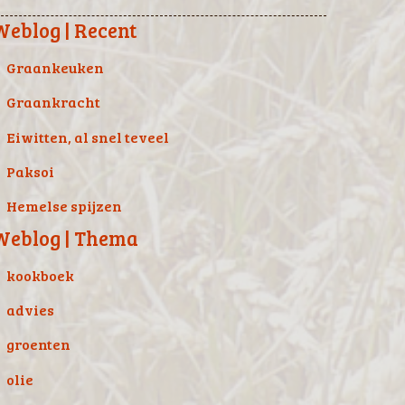
Weblog | Recent
Graankeuken
Graankracht
Eiwitten, al snel teveel
Paksoi
Hemelse spijzen
Weblog | Thema
kookboek
advies
groenten
olie