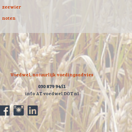
zeewier
noten
Voedwel, natuurlijk voedingsadvies
030 879 9451
info AT voedwel DOT nl